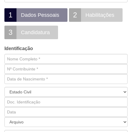
1
2
Dados Pessoais
Habilitações
3
Candidatura
Identificação